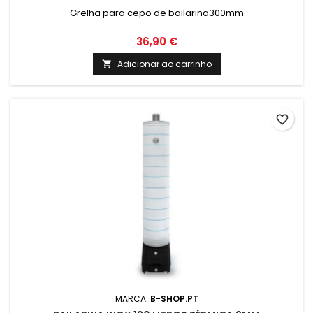
Grelha para cepo de bailarina300mm
36,90 €
Adicionar ao carrinho

favorite_border
MARCA:
B-SHOP.PT