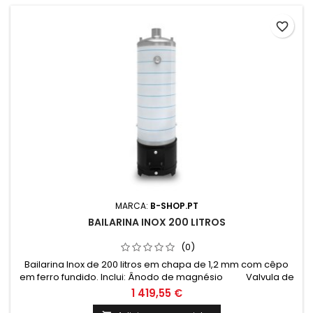
favorite_border
MARCA:
B-SHOP.PT
BAILARINA INOX 200 LITROS
(0)
Bailarina Inox de 200 litros em chapa de 1,2 mm com cêpo
em ferro fundido. Inclui: Ânodo de magnésio Valvula de
segurança 6 Bar Termómetro e cordão refratário
1 419,55 €
Medidas: Altura: 1630mm Altura total com cepo: 2030mm