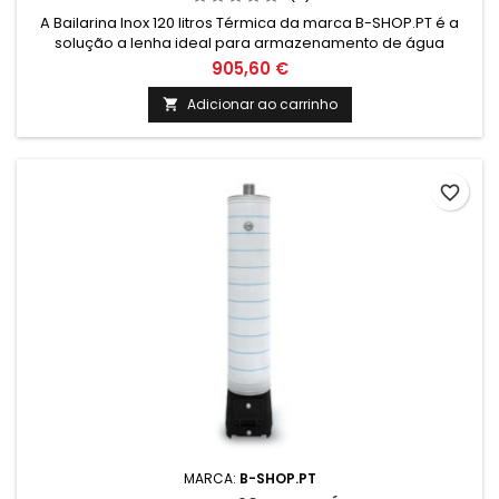
A Bailarina Inox 120 litros Térmica da marca B-SHOP.PT é a
solução a lenha ideal para armazenamento de água
quente. Com design moderno e durável, garante eficiência
905,60 €
energética e conforto térmico para sua residência ou
negócio. Aproveite já!
Adicionar ao carrinho

favorite_border
MARCA:
B-SHOP.PT