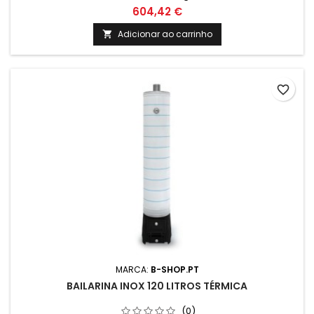
segurança 6 Bar Termómetro e cordão refratário
604,42 €
Medidas: Altura: 1400mm Altura total com cepo: 1730mm
Diametro: 320mm
Adicionar ao carrinho

favorite_border
MARCA:
B-SHOP.PT
BAILARINA INOX 120 LITROS TÉRMICA
(0)