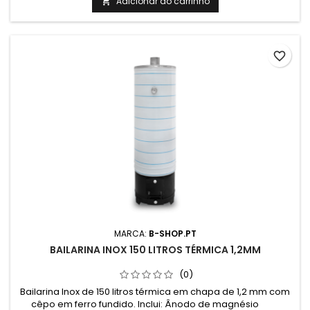
Diametro: 520mm
Adicionar ao carrinho

favorite_border
MARCA:
B-SHOP.PT
BAILARINA INOX 150 LITROS TÉRMICA 1,2MM
(0)
Bailarina Inox de 150 litros térmica em chapa de 1,2 mm com
cêpo em ferro fundido. Inclui: Ânodo de magnésio