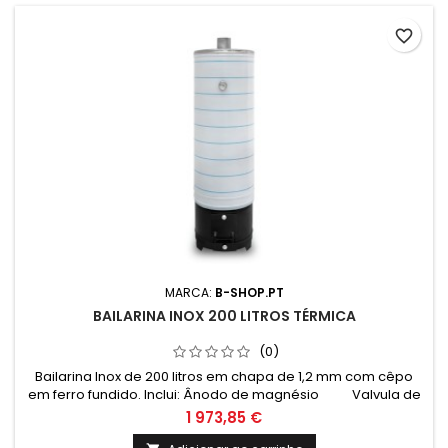
favorite_border
MARCA:
B-SHOP.PT
BAILARINA INOX 200 LITROS TÉRMICA
(0)
Bailarina Inox de 200 litros em chapa de 1,2 mm com cêpo
em ferro fundido. Inclui: Ânodo de magnésio Valvula de
segurança 6 Bar Termómetro e cordão refratário
1 973,85 €
Medidas: Altura: 1630mm Altura total com cepo: 2030mm