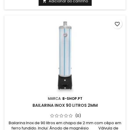
Diametro: 510mm
Adicionar ao carrinho

favorite_border
MARCA:
B-SHOP.PT
BAILARINA INOX 90 LITROS 2MM
(0)
Bailarina Inox de 90 litros em chapa de 2 mm com cêpo em
ferro fundido. Inclui: Ânodo de magnésio Válvula de