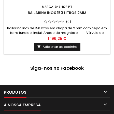
MARCA:
B-SHOP.PT
BAILARINA INOX 150 LITROS 2MM
(0)
Bailarina Inox de 150 litros em chapa de 2 mm com cêpo em
ferro fundido. Inclui: Ânodo de magnésio Válvula de
segurança 6 Bar Termómetro e cordão refratário
1 196,25 €
Medidas: Altura: 1400mm Altura total com cepo: 1770mm
Diametro: 480mm
Adicionar ao carrinho

Siga-nos no Facebook

PRODUTOS

A NOSSA EMPRESA