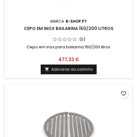
MARCA:
B-SHOP.PT
CEPO EM INOX BAILARINA 150/200 LITROS
(0)
Cepo em inox para bailarina 150/200 litros
477,33 €
Adicionar ao carrinho

favorite_border