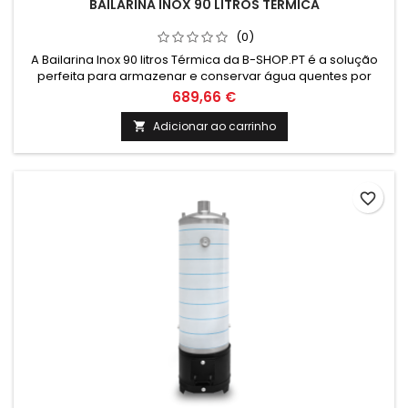
BAILARINA INOX 90 LITROS TÉRMICA
(0)
A Bailarina Inox 90 litros Térmica da B-SHOP.PT é a solução
perfeita para armazenar e conservar água quentes por
longos períodos. Com design elegante e durabilidade
689,66 €
garantida, é o equipamento ideal para manter a
temperatura dos seus alimentos e bebidas.
Adicionar ao carrinho

favorite_border