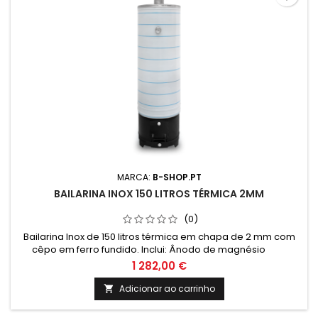
MARCA:
B-SHOP.PT
BAILARINA INOX 150 LITROS TÉRMICA 2MM
(0)
Bailarina Inox de 150 litros térmica em chapa de 2 mm com
cêpo em ferro fundido. Inclui: Ânodo de magnésio
Valvula de segurança 6 Bar Termómetro e cordão
1 282,00 €
refratário Medidas: Altura: 1400mm Altura total com cepo:
1770mm Diametro: 520mm
Adicionar ao carrinho
