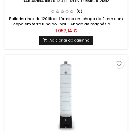
BAILARINA INOX 120 LITROS TÉRMICA 2MM
(0)
Bailarina Inox de 120 litros térmica em chapa de 2 mm com
cêpo em ferro fundido. Inclui: Ânodo de magnésio
Valvula de segurança 6 Bar Termómetro e cordão
1 057,14 €
refratário Medidas: Altura: 1640mm Altura total com cepo:
1970mm Diametro: 350mm Peso: Cepo - 44kgs / Corpo da
Adicionar ao carrinho

bailarina - 48kgs / Acessórios - 0.815Kgs Nota: O transporte
deste...
favorite_border