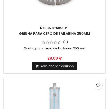
MARCA:
B-SHOP.PT
GRELHA PARA CEPO DE BAILARINA 250MM
(0)
Grelha para cepo de bailarina 250mm
29,00 €
Adicionar ao carrinho

favorite_border