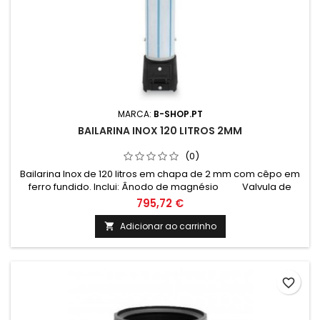
MARCA:
B-SHOP.PT
BAILARINA INOX 120 LITROS 2MM
(0)
Bailarina Inox de 120 litros em chapa de 2 mm com cêpo em
ferro fundido. Inclui: Ânodo de magnésio Valvula de
segurança 6 Bar Termómetro e cordão refratário
795,72 €
Medidas: Altura: 1640mm Altura total com cepo: 1970mm
Diametro: 320mm
Adicionar ao carrinho

favorite_border