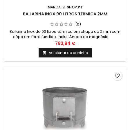
MARCA:
B-SHOP.PT
BAILARINA INOX 90 LITROS TÉRMICA 2MM
(0)
Bailarina Inox de 90 litros térmica em chapa de 2 mm com
cêpo em ferro fundido. Inclui: Ânodo de magnésio
Valvula de segurança 6 Bar Termómetro e cordão
793,84 €
refratário Medidas: Altura: 1400mm Altura total com cepo:
1730mm Diametro: 350mm Peso: Cepo - 44kgs / Corpo da
Adicionar ao carrinho

bailarina - 40kgs / Acessórios - 0.815Kgs Nota: O transporte
deste...
favorite_border