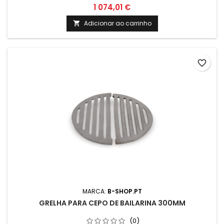
Valvula de segurança 6 Bar Termómetro e cordão
1 074,01 €
refratário Medidas: Altura: 1400mm Altura total com cepo:
1770mm Diametro: 520mm
Adicionar ao carrinho

favorite_border
MARCA:
B-SHOP.PT
GRELHA PARA CEPO DE BAILARINA 300MM
(0)