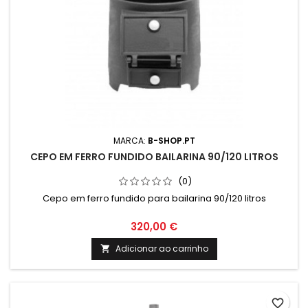
MARCA:
B-SHOP.PT
CEPO EM FERRO FUNDIDO BAILARINA 90/120 LITROS
(0)
Cepo em ferro fundido para bailarina 90/120 litros
320,00 €
Adicionar ao carrinho

favorite_border